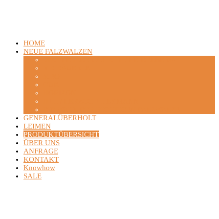
HOME
NEUE FALZWALZEN
STAHLFOLDER / STAHL / HEIDELBERG
MB BÄUERLE
MBO
GUK
HORIZON
H+H / HERZOG + HEYMANN
DIE WAHL DER RICHTIGEN FALZWALZE
GENERALÜBERHOLT
LEIMEN
PRODUKTÜBERSICHT
ÜBER UNS
ANFRAGE
KONTAKT
Knowhow
SALE