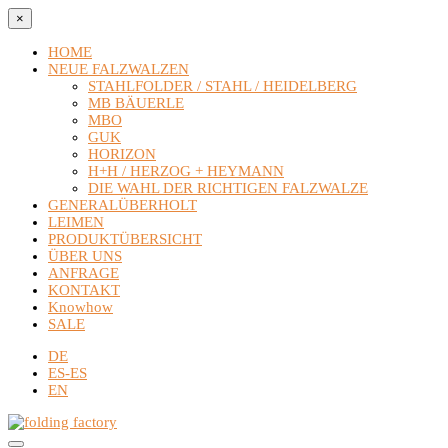
×
HOME
NEUE FALZWALZEN
STAHLFOLDER / STAHL / HEIDELBERG
MB BÄUERLE
MBO
GUK
HORIZON
H+H / HERZOG + HEYMANN
DIE WAHL DER RICHTIGEN FALZWALZE
GENERALÜBERHOLT
LEIMEN
PRODUKTÜBERSICHT
ÜBER UNS
ANFRAGE
KONTAKT
Knowhow
SALE
DE
ES-ES
EN