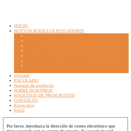
INICIO
NUEVOS RODILLOS PLEGADORES
STAHLFOLDER / STAHL / HEIDELBERG
MB BÄUERLE
MBO
GUK
HORIZON
H+H / HERZOG & HEYMANN
El rodillo de plegado ideal para sus
exigencias
revisado
ENCOLADO
Sumario de productos
SOBRE NOSOTROS
SOLICITUD DE PRESUPUESTO
CONTACTO
Know-how
SALE
Por favor, introduzca la dirección de correo electrónico que