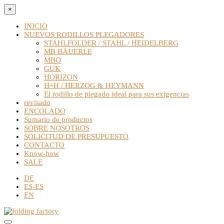
×
INICIO
NUEVOS RODILLOS PLEGADORES
STAHLFOLDER / STAHL / HEIDELBERG
MB BÄUERLE
MBO
GUK
HORIZON
H+H / HERZOG & HEYMANN
El rodillo de plegado ideal para sus exigencias
revisado
ENCOLADO
Sumario de productos
SOBRE NOSOTROS
SOLICITUD DE PRESUPUESTO
CONTACTO
Know-how
SALE
DE
ES-ES
EN