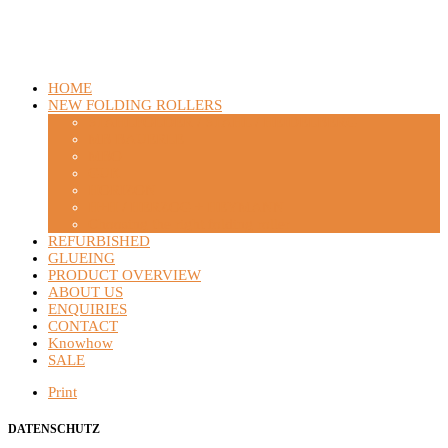
HOME
NEW FOLDING ROLLERS
STAHLFOLDER / STAHL / HEIDELBERG
MB BAUERLE
MBO
GUK
HORIZON
H+H / HERZOG + HEYMANN
Choosing the right folding roller
REFURBISHED
GLUEING
PRODUCT OVERVIEW
ABOUT US
ENQUIRIES
CONTACT
Knowhow
SALE
Print
DATENSCHUTZ